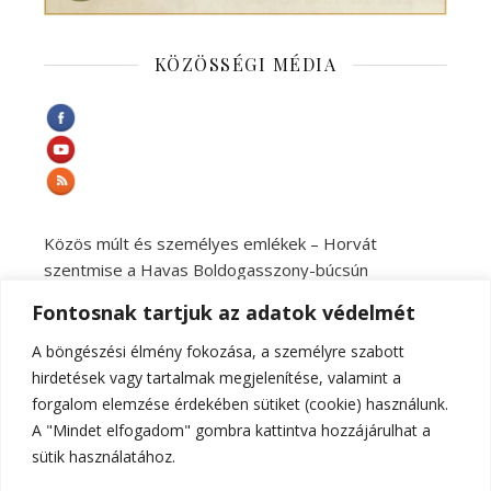
KÖZÖSSÉGI MÉDIA
Közös múlt és személyes emlékek – Horvát
szentmise a Havas Boldogasszony-búcsún
Fiókházat alapítottak a ferencesek a Pécsi
Fontosnak tartjuk az adatok védelmét
Egyházmegyében
„Bár távolabb visz az utam, de szűk hazám a Kármel
A böngészési élmény fokozása, a személyre szabott
mellett mindig is a Pécsi Egyházmegye lesz” – Interjú
hirdetések vagy tartalmak megjelenítése, valamint a
Dr. Fekete Zoltán atyával
forgalom elemzése érdekében sütiket (cookie) használunk.
Varga László kaposvári püspök Pécsen: A szentség
A "Mindet elfogadom" gombra kattintva hozzájárulhat a
nem a bűntelenség, hanem az Istennel való kapcsolat
sütik használatához.
gyümölcse