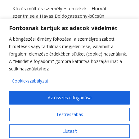
Közös múlt és személyes emlékek – Horvát
szentmise a Havas Boldogasszony-búcsún
Fiókházat alapítottak a ferencesek a Pécsi
Fontosnak tartjuk az adatok védelmét
Egyházmegyében
„Bár távolabb visz az utam, de szűk hazám a Kármel
A böngészési élmény fokozása, a személyre szabott
mellett mindig is a Pécsi Egyházmegye lesz” – Interjú
hirdetések vagy tartalmak megjelenítése, valamint a
Dr. Fekete Zoltán atyával
forgalom elemzése érdekében sütiket (cookie) használunk.
Varga László kaposvári püspök Pécsen: A szentség
A "Mindet elfogadom" gombra kattintva hozzájárulhat a
nem a bűntelenség, hanem az Istennel való kapcsolat
sütik használatához.
gyümölcse
Cookie-szabályzat
Augusztus 15-én ünnepeljük a Pécsi Egyházmegye
fogadalmi búcsúját Máriagyűdön
Az összes elfogadása
Testreszabás
Római Katolikus - Jézus Szíve - Plébánia Paks 2022
Elutasít
Ashe a sablont készítette:
WP Royal
.
Megosztás